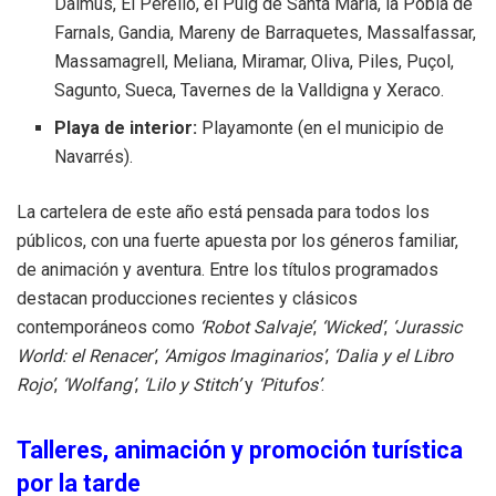
Daimús, El Perelló, el Puig de Santa Maria, la Pobla de
Farnals, Gandia, Mareny de Barraquetes, Massalfassar,
Massamagrell, Meliana, Miramar, Oliva, Piles, Puçol,
Sagunto, Sueca, Tavernes de la Valldigna y Xeraco.
Playa de interior:
Playamonte (en el municipio de
Navarrés).
La cartelera de este año está pensada para todos los
públicos, con una fuerte apuesta por los géneros familiar,
de animación y aventura. Entre los títulos programados
destacan producciones recientes y clásicos
contemporáneos como
‘Robot Salvaje’
,
‘Wicked’
,
‘Jurassic
World: el Renacer’
,
‘Amigos Imaginarios’
,
‘Dalia y el Libro
Rojo’
,
‘Wolfang’
,
‘Lilo y Stitch’
y
‘Pitufos’
.
Talleres, animación y promoción turística
por la tarde