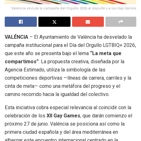
Valéncia vincula la campaña del Orgullo 2026 al deporte y a los Gay Games
VALÉNCIA
– El Ayuntamiento de Valéncia ha desvelado la
campaña institucional para el Día del Orgullo LGTBIQ+ 2026,
que este año se presenta bajo el lema
“La meta que
compartimos”
.
La propuesta creativa, diseñada por la
Agencia Estimado, utiliza la simbología de las
competiciones deportivas —líneas de carrera, carriles y la
cinta de meta— como una metáfora del progreso y el
camino recorrido hacia la igualdad del colectivo
.
Esta iniciativa cobra especial relevancia al coincidir con la
celebración de los
XII Gay Games
, que darán comienzo el
próximo 27 de junio
.
Valéncia se posiciona así como la
primera ciudad española y del área mediterránea en
albergar este encuentro internacional centrado en la