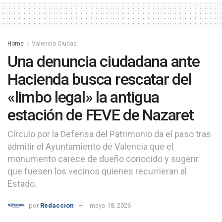
Home
Valencia Ciudad
Una denuncia ciudadana ante
Hacienda busca rescatar del
«limbo legal» la antigua
estación de FEVE de Nazaret
Círculo por la Defensa del Patrimonio da el paso tras
admitir el Ayuntamiento de Valencia que el
monumento carece de dueño conocido y sugerir
que fuesen los vecinos quienes recurrieran al
Estado.
por
Redaccion
mayo 18, 2026