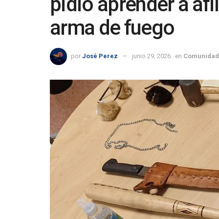
pidió aprender a afil
arma de fuego
por
José Perez
junio 29, 2026
en
Comunidad