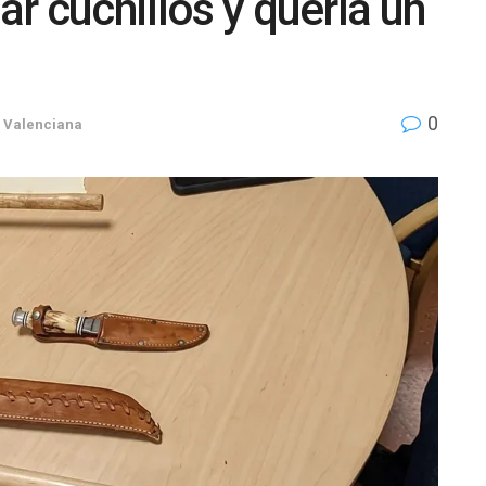
ar cuchillos y quería un
0
 Valenciana