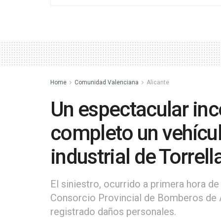
Home
Comunidad Valenciana
Alicante
Un espectacular inc
completo un vehícul
industrial de Torrel
El siniestro, ocurrido a primera hora de
Consorcio Provincial de Bomberos de A
registrado daños personales.