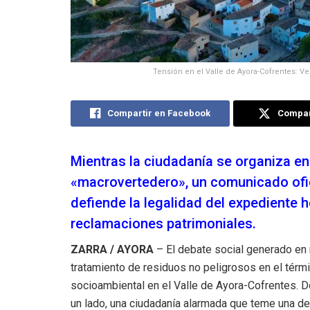
Tensión en el Valle de Ayora-Cofrentes: Ve
Compartir en Facebook
Compart
Mientras la ciudadanía se organiza e
«macrovertedero», un comunicado ofici
defiende la legalidad del expediente 
reclamaciones patrimoniales.
ZARRA / AYORA
– El debate social generado en r
tratamiento de residuos no peligrosos en el térmi
socioambiental en el Valle de Ayora-Cofrentes. D
un lado, una ciudadanía alarmada que teme una degr