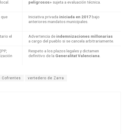
local.
peligrosos»
sujeta a evaluación técnica.
 que
Iniciativa privada
iniciada en 2017
bajo
anteriores mandatos municipales.
tario el
Advertencia de
indemnizaciones millonarias
a cargo del pueblo si se cancela arbitrariamente.
(PP,
Respeto a los plazos legales y dictamen
ización
definitivo de la
Generalitat Valenciana
.
e Cofrentes
vertedero de Zarra