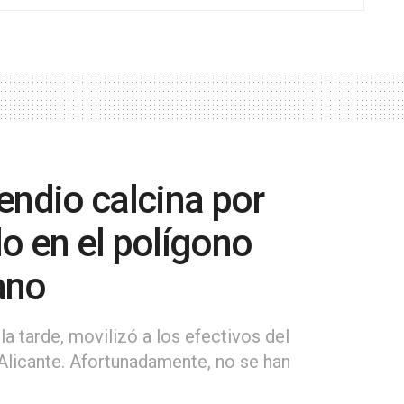
endio calcina por
o en el polígono
lano
 la tarde, movilizó a los efectivos del
licante. Afortunadamente, no se han