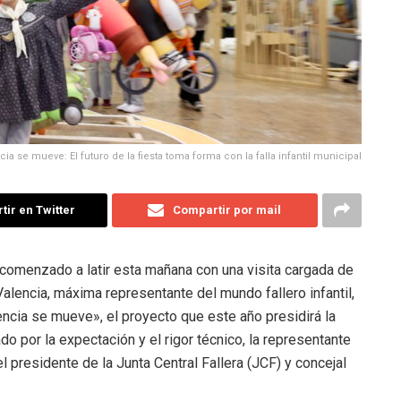
cia se mueve: El futuro de la fiesta toma forma con la falla infantil municipal
ir en Twitter
Compartir por mail
 comenzado a latir esta mañana con una visita cargada de
Valencia, máxima representante del mundo fallero infantil,
encia se mueve», el proyecto que este año presidirá la
o por la expectación y el rigor técnico, la representante
presidente de la Junta Central Fallera (JCF) y concejal