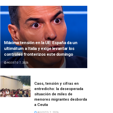
Máxima tensión en la UE: España da un
ultimátum a Italia y exige levantar los
controles fronterizos este domingo
AGOSTO 7, 2026
Caos, tensión y cifras en
entredicho: la desesperada
situación de miles de
menores migrantes desborda
a Ceuta
AGOSTO 7, 2026