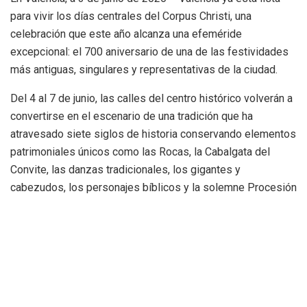
para vivir los días centrales del Corpus Christi, una
celebración que este año alcanza una efeméride
excepcional: el 700 aniversario de una de las festividades
más antiguas, singulares y representativas de la ciudad.
Del 4 al 7 de junio, las calles del centro histórico volverán a
convertirse en el escenario de una tradición que ha
atravesado siete siglos de historia conservando elementos
patrimoniales únicos como las Rocas, la Cabalgata del
Convite, las danzas tradicionales, los gigantes y
cabezudos, los personajes bíblicos y la solemne Procesión
General del Corpus.
La concejal de Fiestas y Tradiciones, Mónica Gil, ha
destacado que esta conmemoración “permite tomar
conciencia de la dimensión histórica de una celebración que
ha acompañado a Valencia durante generaciones y que
sigue ocupando un lugar propio dentro de la identidad de la