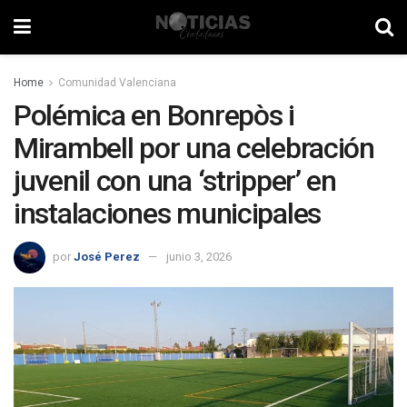
Home
Comunidad Valenciana
Polémica en Bonrepòs i
Mirambell por una celebración
juvenil con una ‘stripper’ en
instalaciones municipales
por
José Perez
junio 3, 2026