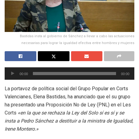
Bastidas insta al gobierno de Sánchez a llevar a cabo las actuaciones
necesarias para lograr la igualdad efectiva entre hombres y mujeres
Reproductor
00:00
00:00
de
audio
La portavoz de política social del Grupo Popular en Corts
Valencianes, Elena Bastidas, ha anunciado que el su grupo
ha presentado una Proposición No de Ley (PNL) en el Les
Corts
«en la que se rechaza la Ley del Solo sí es sí y se
insta a Pedro Sánchez a destituir a la ministra de Igualdad,
Irene Montero.»