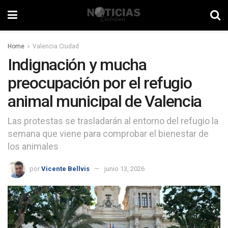
Home
Valencia Ciudad
Indignación y mucha
preocupación por el refugio
animal municipal de Valencia
Las protestas se trasladarán al entorno del refugio la
semana que viene para comprobar el bienestar de
los animales
por
Vicente Bellvis
junio 13, 2026