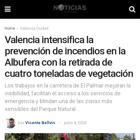
Home
Valencia Ciudad
Valencia intensifica la
prevención de incendios en la
Albufera con la retirada de
cuatro toneladas de vegetación
Los trabajos en la carretera de El Palmar mejoran la
visibilidad, facilitan el acceso a los servicios de
emergencia y blindan una de las zonas más
sensibles del Parque Natural
por
Vicente Bellvis
junio 4, 2026