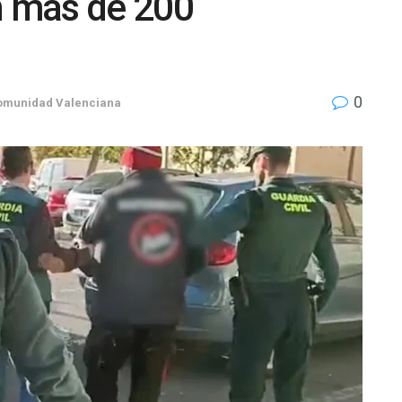
n más de 200
0
omunidad Valenciana