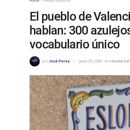
Home
revista Valencia
El pueblo de Valenc
hablan: 300 azulejo
vocabulario único
por
José Perez
junio 29, 2026
en
revista Va