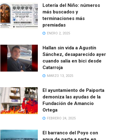
Lotería del Niño: números
más buscados y
terminaciones más
premiadas
ENERO 2, 2025
Hallan sin vida a Agustín
Sánchez, desaparecido ayer
cuando salía en bici desde
Catarroja
MARZO 13, 2025
El ayuntamiento de Paiporta
demoniza las ayudas de la
Fundación de Amancio
Ortega
FEBRERO 24, 2025
El barranco del Poyo con
agua de parte a parte en