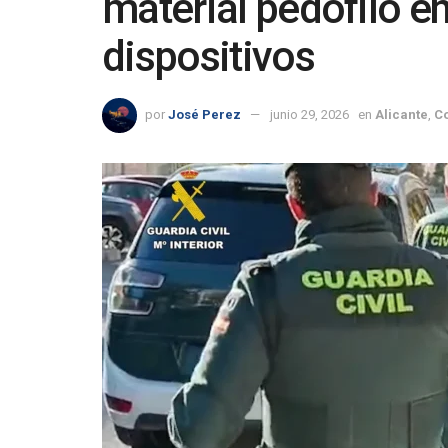
material pedófilo e
dispositivos
por
José Perez
junio 29, 2026
en
Alicante
,
C