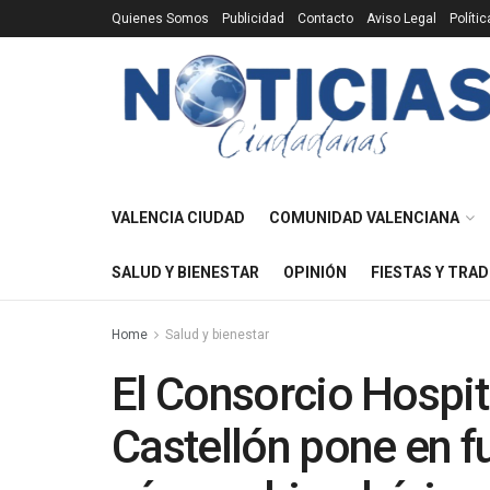
Quienes Somos
Publicidad
Contacto
Aviso Legal
Políti
VALENCIA CIUDAD
COMUNIDAD VALENCIANA
SALUD Y BIENESTAR
OPINIÓN
FIESTAS Y TRAD
Home
Salud y bienestar
El Consorcio Hospit
Castellón pone en 