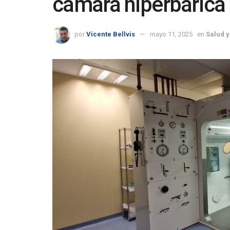
cámara hiperbárica
por
Vicente Bellvis
mayo 11, 2025
en
Salud y