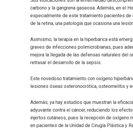
Sus indicaciones son la enfermedad descomprensi
carbono y la gangrena gaseosa. Además, en el Hos
especialmente de este tratamiento pacientes de o
de la retina, una patología que ocasiona una lesió
Asimismo, la terapia en la hiperbárica está emerg
graves de infecciones polimicrobianas, pues adem
mejora la llegada de las defensas naturales del o
retrasar el desarrollo de la sepsis.
Este novedoso tratamiento con oxígeno hiperbáric
lesiones óseas osteronocrótica, osteomelitis y
Además, ya hay estudios que muestran la eficacia
adyuvante contra el cáncer, reduciendo los efect
injertos cutáneos, pues la recepción de oxígeno mej
en pacientes de la Unidad de Cirugía Plástica y R