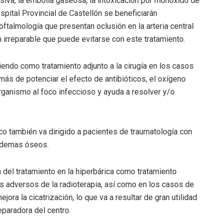
va, la embolia gaseosa, la intoxicación por monóxido de
pital Provincial de Castellón se beneficiarán
ftalmología que presentan oclusión en la arteria central
n irreparable que puede evitarse con este tratamiento.
iendo como tratamiento adjunto a la cirugía en los casos
ás de potenciar el efecto de antibióticos, el oxígeno
rganismo al foco infeccioso y ayuda a resolver y/o
o también va dirigido a pacientes de traumatología con
 edemas óseos.
 del tratamiento en la hiperbárica como tratamiento
os adversos de la radioterapia, así como en los casos de
ora la cicatrización, lo que va a resultar de gran utilidad
eparadora del centro.