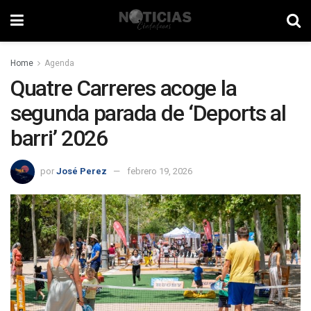
Home
Agenda
Quatre Carreres acoge la
segunda parada de ‘Deports al
barri’ 2026
por
José Perez
febrero 19, 2026