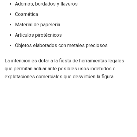
Adornos, bordados y llaveros
Cosmética
Material de papelería
Artículos pirotécnicos
Objetos elaborados con metales preciosos
La intención es dotar a la fiesta de herramientas legales
que permitan actuar ante posibles usos indebidos o
explotaciones comerciales que desvirtúen la figura
institucional.
Defensa de la identidad fallera
Desde el consistorio se subraya que las Falleras Mayores
y sus Cortes de Honor representan no solo a las