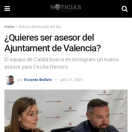
Home
Noticia destacada del día
¿Quieres ser asesor del
Ajuntament de Valencia?
El equipo de Catalá busca en instagram un nuevo
asesor para Cecilia Herrero
por
Vicente Bellvis
julio 21, 2025