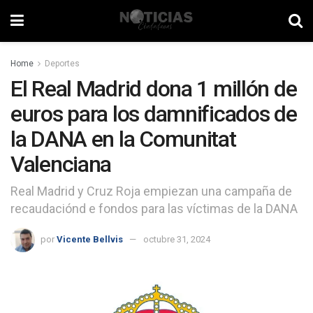
Home
Deportes
El Real Madrid dona 1 millón de
euros para los damnificados de
la DANA en la Comunitat
Valenciana
Real Madrid y Cruz Roja empiezan una campaña de
recaudaciónd e fondos para las víctimas de la DANA
por
Vicente Bellvis
octubre 31, 2024