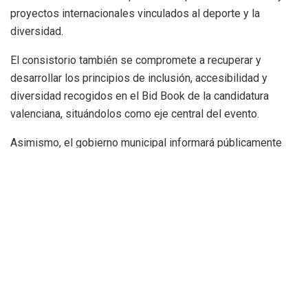
proyectos internacionales vinculados al deporte y la
diversidad.
El consistorio también se compromete a recuperar y
desarrollar los principios de inclusión, accesibilidad y
diversidad recogidos en el Bid Book de la candidatura
valenciana, situándolos como eje central del evento.
Asimismo, el gobierno municipal informará públicamente
sobre el estado del proyecto Mediterranean Games y sobre
las acciones previstas para garantizar un retorno social,
turístico y deportivo duradero para la ciudad.
Coordinación con entidades y
apoyo institucional