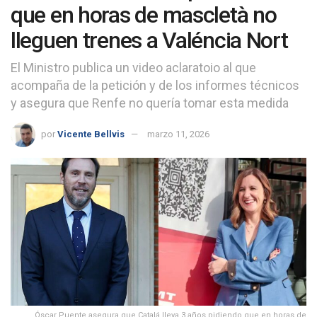
que en horas de mascletà no
lleguen trenes a Valéncia Nort
El Ministro publica un video aclaratoio al que
acompaña de la petición y de los informes técnicos
y asegura que Renfe no quería tomar esta medida
por
Vicente Bellvis
marzo 11, 2026
Óscar Puente asegura que Catalá lleva 3 años pidiendo que en horas de