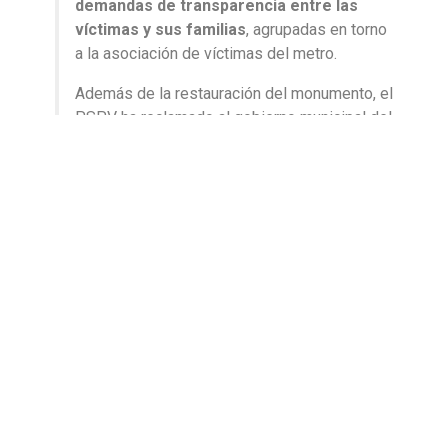
demandas de transparencia entre las
víctimas y sus familias
, agrupadas en torno
a la asociación de víctimas del metro.
Además de la restauración del monumento, el
PSPV ha reclamado al gobierno municipal del
PP que
mantenga un compromiso
institucional firme con el recuerdo de las
víctimas
y que el ayuntamiento “
no mire
hacia otro lado”
cuando se trata de memoria
histórica reciente.
Hasta el momento, desde el consistorio no se ha emitido
una respuesta oficial a esta exigencia.