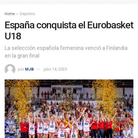
Home
Deportes
España conquista el Eurobasket
U18
La selección española femenina venció a Finlandia
en la gran final
por
MJB
julio 14, 2025