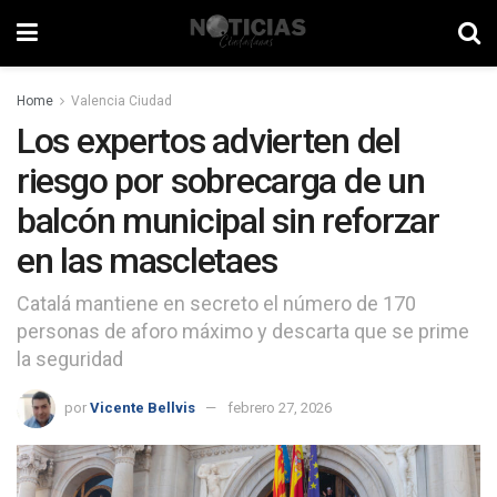
Home
Valencia Ciudad
Los expertos advierten del
riesgo por sobrecarga de un
balcón municipal sin reforzar
en las mascletaes
Catalá mantiene en secreto el número de 170
personas de aforo máximo y descarta que se prime
la seguridad
por
Vicente Bellvis
febrero 27, 2026