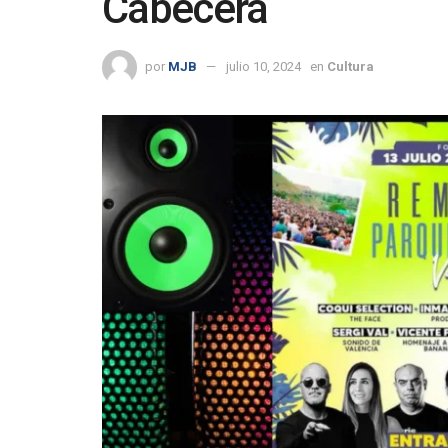
Cabecera
por
MJB
julio 10, 2024
en
Cultura