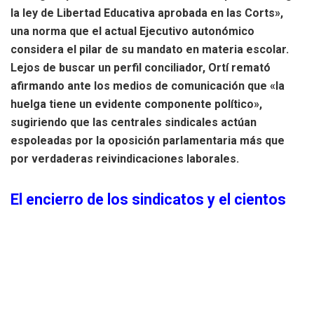
la ley de Libertad Educativa aprobada en las Corts»,
una norma que el actual Ejecutivo autonómico
considera el pilar de su mandato en materia escolar.
Lejos de buscar un perfil conciliador, Ortí remató
afirmando ante los medios de comunicación que «la
huelga tiene un evidente componente político»,
sugiriendo que las centrales sindicales actúan
espoleadas por la oposición parlamentaria más que
por verdaderas reivindicaciones laborales.
El encierro de los sindicatos y el cientos
de docentes atrincherados en la calle
Estas declaraciones provocaron una indignación inmediata
entre los representantes de los trabajadores que aún se
encontraban en el complejo administrativo. En un gesto de
protesta poco frecuente,
los negociadores sindicales