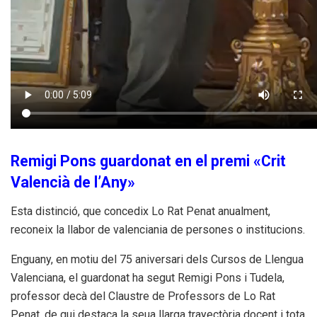
Remigi Pons guardonat en el premi «Crit
Valencià de l’Any»
Esta distinció, que concedix Lo Rat Penat anualment,
reconeix la llabor de valenciania de persones o institucions.
Enguany, en motiu del 75 aniversari dels Cursos de Llengua
Valenciana, el guardonat ha segut Remigi Pons i Tudela,
professor decà del Claustre de Professors de Lo Rat
Penat, de qui destaca la seua llarga trayectòria docent i tota