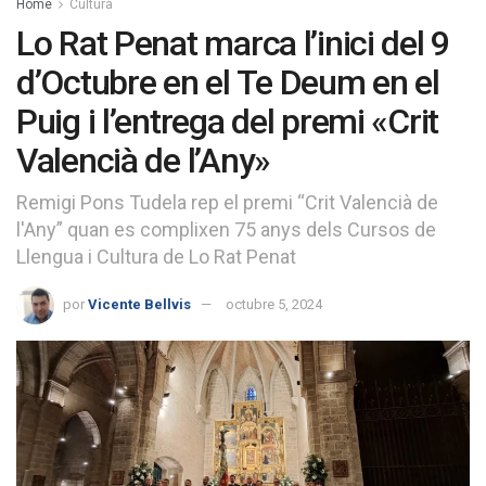
Home
Cultura
Lo Rat Penat marca l’inici del 9
d’Octubre en el Te Deum en el
Puig i l’entrega del premi «Crit
Valencià de l’Any»
Remigi Pons Tudela rep el premi “Crit Valencià de
l'Any” quan es complixen 75 anys dels Cursos de
Llengua i Cultura de Lo Rat Penat
por
Vicente Bellvis
octubre 5, 2024