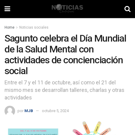
Home
Noticias sociales
Sagunto celebra el Día Mundial
de la Salud Mental con
actividades de concienciación
social
Entre el 7 y el 11 de octubre, así como el 21 del
mismo mes se desarrollan talleres, charlas y otras
actividades
por
MJB
octubre 5, 2024