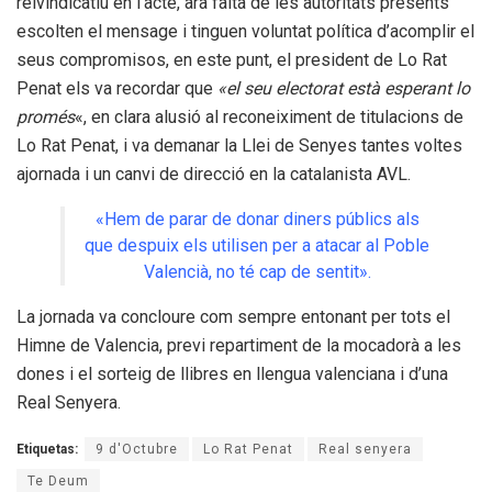
reivindicatiu en l’acte, ara falta de les autoritats presents
escolten el mensage i tinguen voluntat política d’acomplir el
seus compromisos, en este punt, el president de Lo Rat
Penat els va recordar que
«el seu electorat està esperant lo
promés
«, en clara alusió al reconeiximent de titulacions de
Lo Rat Penat, i va demanar la Llei de Senyes tantes voltes
ajornada i un canvi de direcció en la catalanista AVL.
«Hem de parar de donar diners públics als
que despuix els utilisen per a atacar al Poble
Valencià, no té cap de sentit».
La jornada va concloure com sempre entonant per tots el
Himne de Valencia, previ repartiment de la mocadorà a les
dones i el sorteig de llibres en llengua valenciana i d’una
Real Senyera.
Etiquetas:
9 d'Octubre
Lo Rat Penat
Real senyera
Te Deum