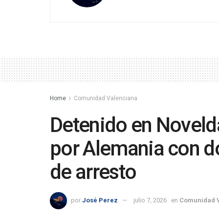
Home
Comunidad Valenciana
Detenido en Noveld
por Alemania con d
de arresto
por
José Perez
julio 7, 2026
en
Comunidad 