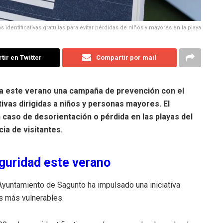
s identificativas gratuitas para evitar pérdidas de niños y mayores en la playa
ir en Twitter
Compartir por mail
a este verano una campaña de prevención con el
tivas dirigidas a niños y personas mayores. El
en caso de desorientación o pérdida en las playas del
ia de visitantes.
eguridad este verano
 Ayuntamiento de Sagunto ha impulsado una iniciativa
os más vulnerables.