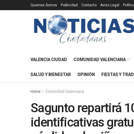
Quienes Somos
Publicidad
Contacto
Aviso Legal
Políti
VALENCIA CIUDAD
COMUNIDAD VALENCIANA
SALUD Y BIENESTAR
OPINIÓN
FIESTAS Y TRAD
Home
Comunidad Valenciana
Sagunto repartirá 1
identificativas gratu