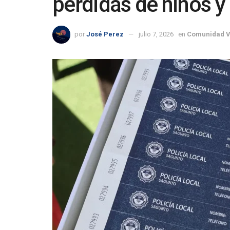
pérdidas de niños y
por
José Perez
julio 7, 2026
en
Comunidad V