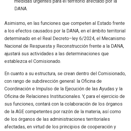
medidas urgentes para el territorio afectado por la
DA
NA.
Asimismo,
e
n las funciones que competen al Estado frente
a los efectos causados
por la DANA
,
en el ámbito territorial
determinado
en
el Real Decreto
–
ley 6/2024,
el Mecanismo
Nacional de
Respuesta y Reconstrucción frente a la DANA
,
ajustará
sus actividades a las determinaciones que
establezca el Comisionado.
En cuanto a su estructura, se crean dentro del Comisionado,
con rango de
subdirección general:
l
a
Oficina de
Coordinación e Impulso de la Ejecución de las
Ayudas
y l
a
Oficina de Relaciones Institucionales
. Y, para el ejercicio de
sus
funciones,
contará con la colaboración de los órganos
de la AGE competentes por
razón de la materia, así como
de los órganos de las administraciones territoriales
afectadas
,
en virtud de los principios de cooperación y