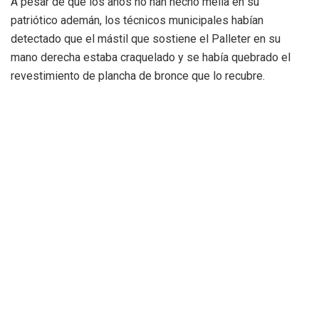
A pesar de que los años no han hecho mella en su
patriótico ademán, los técnicos municipales habían
detectado que el mástil que sostiene el Palleter en su
mano derecha estaba craquelado y se había quebrado el
revestimiento de plancha de bronce que lo recubre.
Además, la pieza escultórica presentaba detritus de aves
en escultura y pedestal, además de suciedad depositada a
consecuencia de la acumulación de partículas ambientales,
de las inclemencias del tiempo y de la contaminación del
tráfico rodado.
En el rostro de la figura, por ejemplo, se había detectado
una coloración marrón rojiza debida a óxidos de cobre
generados por la humedad ambiental del entorno.
La rehabilitación de la escultura ha consistido en la
limpieza de suciedad superficial, en la eliminación de
pátinas inestables y en la estabilización y protección de la