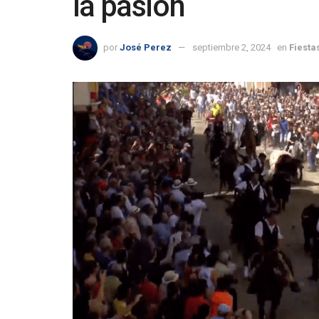
la pasión
por
José Perez
septiembre 2, 2024
en
Fiesta