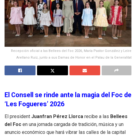
Recepción oficial a las Bellees del Foc 2026, María Pastor González y Leire
Arellano Ruiz, junto a sus Damas de Honor en el Palau de la Generalitat
El Consell se rinde ante la magia del Foc de
‘Les Fogueres’ 2026
El president
Juanfran Pérez Llorca
recibe a las
Bellees
del Foc
en una jornada cargada de tradición, música y un
anuncio económico que hará vibrar las calles de la capital