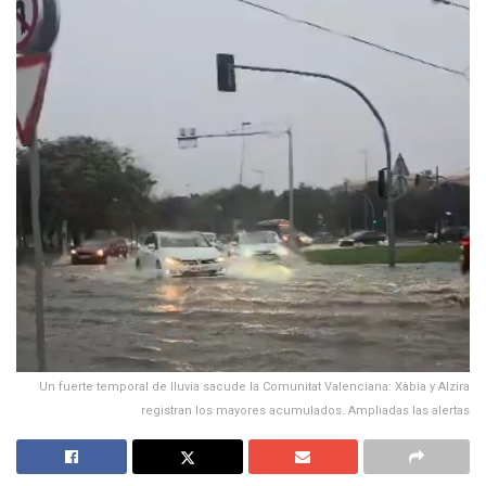
Un fuerte temporal de lluvia sacude la Comunitat Valenciana: Xàbia y Alzira
registran los mayores acumulados. Ampliadas las alertas