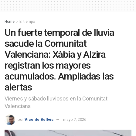
Home
El tiempo
Un fuerte temporal de lluvia
sacude la Comunitat
Valenciana: Xàbia y Alzira
registran los mayores
acumulados. Ampliadas las
alertas
Viernes y sábado lluviosos en la Comunitat
Valenciana
por
Vicente Bellvis
mayo 7, 2026