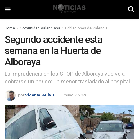
Home
Comunidad Valenciana
Poblaciones de Valencia
Segundo accidente esta
semana en la Huerta de
Alboraya
La imprudencia en los STOP de Alboraya vuelve a
cobrarse un herido: un menor trasladado al hospital
por
Vicente Bellvis
mayo 7, 2026