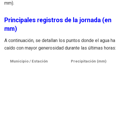
mm).
Principales registros de la jornada (en
mm)
A continuación, se detallan los puntos donde el agua ha
caído con mayor generosidad durante las últimas horas:
Municipio / Estación
Precipitación (mm)
Xàbia Fontanella
80,7
Alzira
(est / l’Alquenència)
77,8
El Poble Nou de Benitatxell
70,7
Teulada
(el Pla)
65,3
Muchamel
61,8
Ontinyent
(Torre de Torús)
61,7
Murla
(les Sénies)
51,6