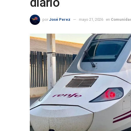
diario
por
José Perez
mayo 21, 2026
en
Comunidad