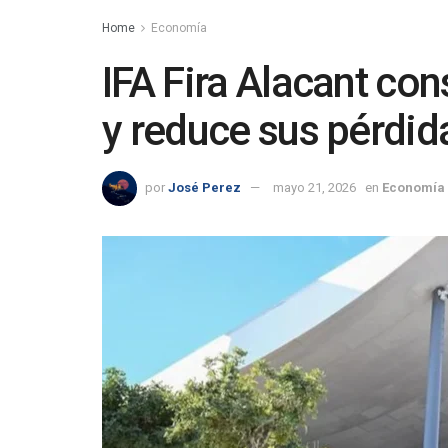
Home
Economía
IFA Fira Alacant co
y reduce sus pérdi
por
José Perez
mayo 21, 2026
en
Economía