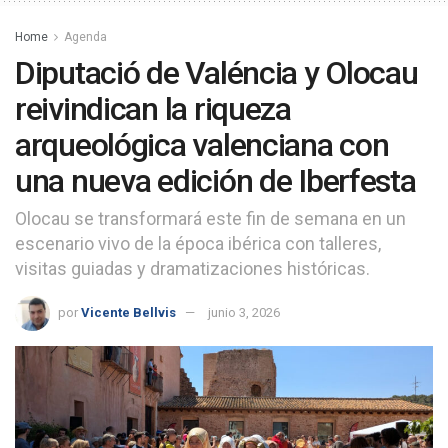
Home
Agenda
Diputació de Valéncia y Olocau
reivindican la riqueza
arqueológica valenciana con
una nueva edición de Iberfesta
Olocau se transformará este fin de semana en un
escenario vivo de la época ibérica con talleres,
visitas guiadas y dramatizaciones históricas.
por
Vicente Bellvis
junio 3, 2026