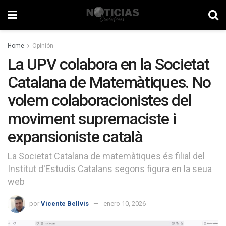
Home
Opinión
La UPV colabora en la Societat
Catalana de Matemàtiques. No
volem colaboracionistes del
moviment supremaciste i
expansioniste català
La Societat Catalana de matemàtiques és filial del
Institut d'Estudis Catalans segons figura en la seua
web
por
Vicente Bellvis
enero 10, 2026