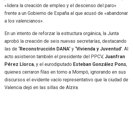
«lidera la creación de empleo y el descenso del paro»
frente a un Gobierno de España al que acusó de «abandonar
a los valencianos».
En un intento de reforzar la estructura orgánica, la Junta
aprobó la creación de seis nuevas secretarías, destacando
las de
‘Reconstrucción DANA’
y
‘Vivienda y Juventud’
. Al
acto asistieron también el presidente del PPCV,
Juanfran
Pérez Llorca
, y el eurodiputado
Esteban González Pons
,
quienes cerraron filas en torno a Mompó, ignorando en sus
discursos el evidente vacío representativo que la ciudad de
Valencia dejó en las sillas de Alzira.
Etiquetas:
acto PP provincia de Valencia
Juan Francisco Pérez Llorca
María José Catalá
Vicente Mompó