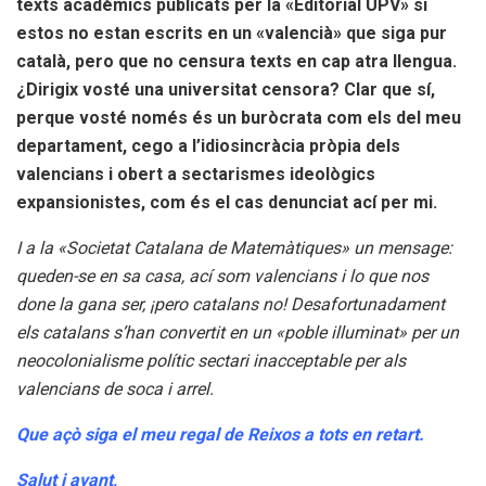
texts acadèmics publicats per la «Editorial UPV» si
estos no estan escrits en un «valencià» que siga pur
català, pero que no censura texts en cap atra llengua.
¿Dirigix vosté una universitat censora? Clar que sí,
perque vosté només és un buròcrata com els del meu
departament, cego a l’idiosincràcia pròpia dels
valencians i obert a sectarismes ideològics
expansionistes, com és el cas denunciat ací per mi.
I a la «Societat Catalana de Matemàtiques» un mensage:
queden-se en sa casa, ací som valencians i lo que nos
done la gana ser, ¡pero catalans no! Desafortunadament
els catalans s’han convertit en un «poble illuminat» per un
neocolonialisme polític sectari inacceptable per als
valencians de soca i arrel.
Que açò siga el meu regal de Reixos a tots en retart.
Salut i avant,