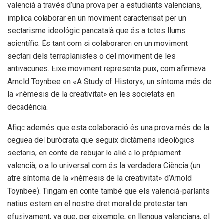
valencià a través d’una prova per a estudiants valencians,
implica colaborar en un moviment caracterisat per un
sectarisme ideológic pancatalà que és a totes llums
acientífic. És tant com si colaboraren en un moviment
sectari dels terraplanistes o del moviment de les
antivacunes. Eixe moviment representa puix, com afirmava
Arnold Toynbee en «A Study of History», un síntoma més de
la «nèmesis de la creativitat» en les societats en
decadència.
Afigc ademés que esta colaboració és una prova més de la
ceguea del buròcrata que seguix dictàmens ideològics
sectaris, en conte de rebujar lo alié a lo pròpiament
valencià, o a lo universal com és la verdadera Ciència (un
atre síntoma de la «nèmesis de la creativitat» d’Arnold
Toynbee). Tingam en conte també que els valencià-parlants
natius estem en el nostre dret moral de protestar tan
efusivament, ya que, per eixemple, en llengua valenciana, el