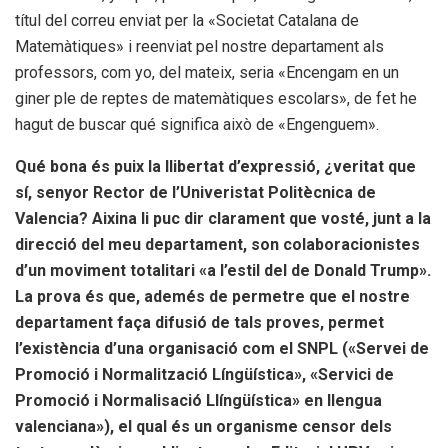
títul del correu enviat per la «Societat Catalana de
Matemàtiques» i reenviat pel nostre departament als
professors, com yo, del mateix, seria «Encengam en un
giner ple de reptes de matemàtiques escolars», de fet he
hagut de buscar qué significa això de «Engenguem».
Qué bona és puix la llibertat d’expressió, ¿veritat que
sí, senyor Rector de l’Univeristat Politècnica de
Valencia? Aixina li puc dir clarament que vosté, junt a la
direcció del meu departament, son colaboracionistes
d’un moviment totalitari «a l’estil del de Donald Trump».
La prova és que, ademés de permetre que el nostre
departament faça difusió de tals proves, permet
l’existència d’una organisació com el SNPL («Servei de
Promoció i Normalització Língüística», «Servici de
Promoció i Normalisació Llíngüística» en llengua
valenciana»), el qual és un organisme censor dels