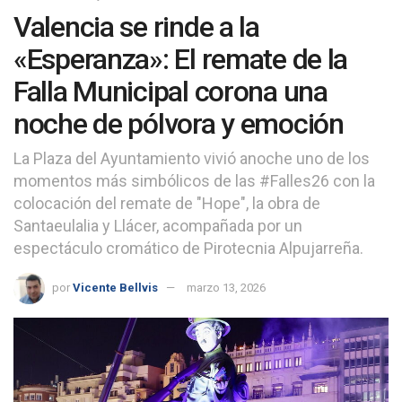
Valencia se rinde a la
«Esperanza»: El remate de la
Falla Municipal corona una
noche de pólvora y emoción
La Plaza del Ayuntamiento vivió anoche uno de los
momentos más simbólicos de las #Falles26 con la
colocación del remate de "Hope", la obra de
Santaeulalia y Llácer, acompañada por un
espectáculo cromático de Pirotecnia Alpujarreña.
por
Vicente Bellvis
marzo 13, 2026