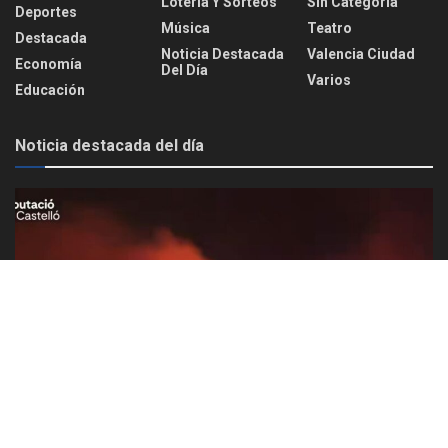
Lotería Y Sorteos
Sin Categoría
Deportes
Música
Teatro
Destacada
Noticia Destacada
Valencia Ciudad
Economía
Del Día
Varios
Educación
Noticia destacada del día
Se activa la UME y la Situación 2 del Plan de Incendios
tras confinar La Serra d’Engarceràn por un voraz
incendio forestal
AGOSTO 7, 2026