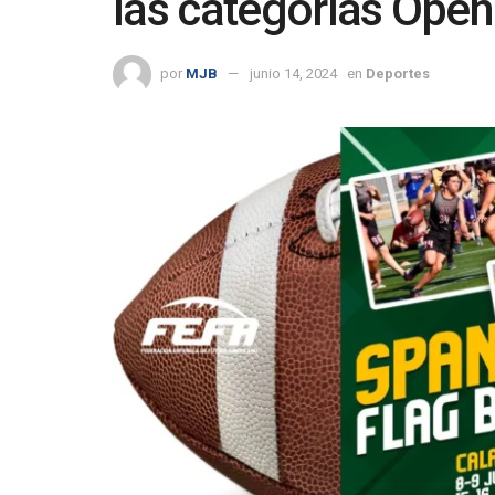
las categorías Ope
por
MJB
junio 14, 2024
en
Deportes