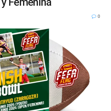
n y Femenina
0