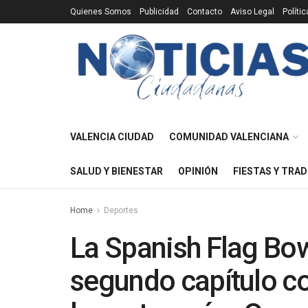
Quienes Somos
Publicidad
Contacto
Aviso Legal
Políti
VALENCIA CIUDAD
COMUNIDAD VALENCIANA
SALUD Y BIENESTAR
OPINIÓN
FIESTAS Y TRAD
Home
Deportes
La Spanish Flag Bow
segundo capítulo co