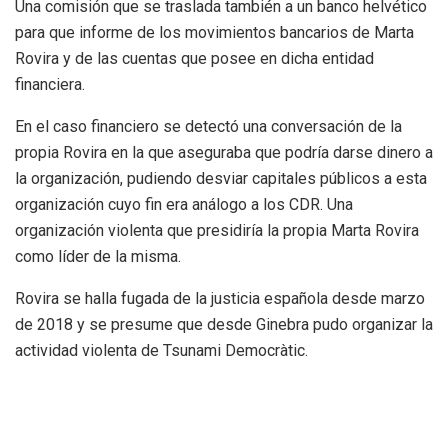
Una comisión que se traslada también a un banco helvético
para que informe de los movimientos bancarios de Marta
Rovira y de las cuentas que posee en dicha entidad
financiera.
En el caso financiero se detectó una conversación de la
propia Rovira en la que aseguraba que podría darse dinero a
la organización, pudiendo desviar capitales públicos a esta
organización cuyo fin era análogo a los CDR. Una
organización violenta que presidiría la propia Marta Rovira
como líder de la misma.
Rovira se halla fugada de la justicia española desde marzo
de 2018 y se presume que desde Ginebra pudo organizar la
actividad violenta de Tsunami Democràtic.
Todas estas personas están contempladas en la ley de
amnistía que los propios independentistas han diseñado
para sí mismos con el beneplácito del PSOE y que ha