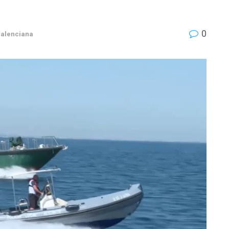
0
alenciana