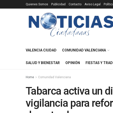
Quienes Somos
Publicidad
Contacto
Aviso Legal
Políti
VALENCIA CIUDAD
COMUNIDAD VALENCIANA
SALUD Y BIENESTAR
OPINIÓN
FIESTAS Y TRAD
Home
Comunidad Valenciana
Tabarca activa un d
vigilancia para refo