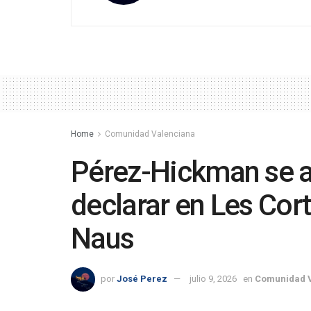
Home
Comunidad Valenciana
Pérez-Hickman se a
declarar en Les Cor
Naus
por
José Perez
julio 9, 2026
en
Comunidad 