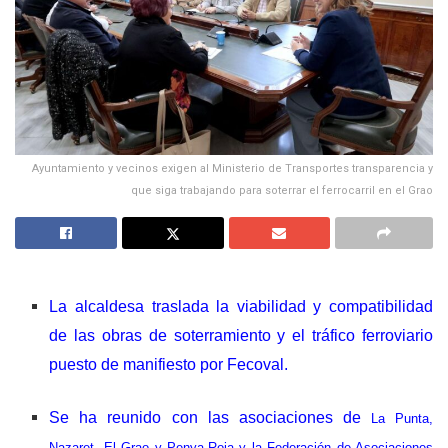
Ayuntamiento y vecinos exigen al Ministerio de Transportes transparencia y
que siga trabajando para soterrar el ferrocarril en el Grao
La alcaldesa traslada la viabilidad y compatibilidad
de las obras de soterramiento y el tráfico ferroviario
puesto de manifiesto por Fecoval.
Se ha reunido con las asociaciones de
La Punta,
Nazaret, El Grao y Penya-Roja y la Federación de Asociaciones