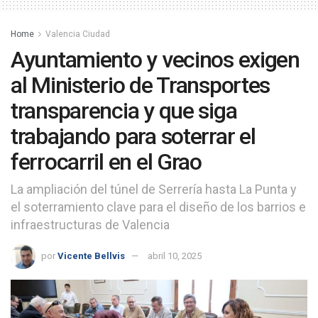
Home
Valencia Ciudad
Ayuntamiento y vecinos exigen
al Ministerio de Transportes
transparencia y que siga
trabajando para soterrar el
ferrocarril en el Grao
La ampliación del túnel de Serrería hasta La Punta y
el soterramiento clave para el diseño de los barrios e
infraestructuras de Valencia
por
Vicente Bellvis
abril 10, 2025