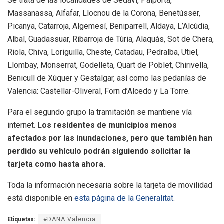
Se trata de las localidades de Sedaví, Paiporta,
Massanassa, Alfafar, Llocnou de la Corona, Benetússer,
Picanya, Catarroja, Algemesí, Beniparrell, Aldaya, L’Alcúdia,
Albal, Guadassuar, Ribarroja de Túria, Alaquàs, Sot de Chera,
Riola, Chiva, Loriguilla, Cheste, Catadau, Pedralba, Utiel,
Llombay, Monserrat, Godelleta, Quart de Poblet, Chirivella,
Benicull de Xúquer y Gestalgar, así como las pedanías de
Valencia: Castellar-Oliveral, Forn d’Alcedo y La Torre.
Para el segundo grupo la tramitación se mantiene vía
internet.
Los residentes de municipios menos
afectados por las inundaciones, pero que también han
perdido su vehículo podrán siguiendo solicitar la
tarjeta como hasta ahora.
Toda la información necesaria sobre la tarjeta de movilidad
está disponible en
esta página de la Generalitat
.
Etiquetas:
#DANA Valencia