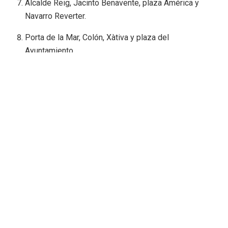
Alcalde Reig, Jacinto Benavente, plaza América y
Navarro Reverter.
Porta de la Mar, Colón, Xàtiva y plaza del
Ayuntamiento.
Barcas, Pintor Sorolla, Palacio de Justicia, calle
Justicia y puente de Aragón.
Finalización en la Alameda
.
Restricciones de Estacionamiento
Alameda (ambos laterales y zona central):
Prohibido estacionar desde el
sábado 28 a las 14:00
horas
hasta el domingo a las 13:00 horas (tramo entre
puente de la Exposición y de las Flores)
.
Avenida Baleares (números pares):
Prohibido