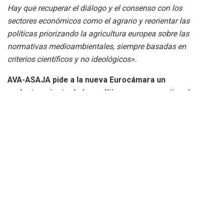
Hay que recuperar el diálogo y el consenso con los
sectores económicos como el agrario y reorientar las
políticas priorizando la agricultura europea sobre las
normativas medioambientales, siempre basadas en
criterios científicos y no ideológicos».
AVA-ASAJA pide a la nueva Eurocámara un
replanteamiento de las políticas para garantizar la
rentabilidad de los agricultores y ganaderos
y, por tanto,
la soberanía alimentaria europea. Entre sus principales
reivindicaciones destacan la reciprocidad con las
importaciones para evitar la competencia desleal, un mayor
control fitosanitario, la disponibilidad de soluciones contra
las plagas y enfermedades, reducir la burocracia, flexibilizar
las exigencias agroambientales, reequilibrar la cadena
alimentaria europea, apostar por las nuevas técnicas
genómicas, una política hidrológica europea y una Ley de