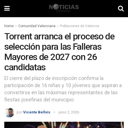
Home
Comunidad Valenciana
Poblaciones de Valencia
Torrent arranca el proceso de
selección para las Falleras
Mayores de 2027 con 26
candidatas
El cierre del plazo de inscripción confirma la
participación de 16 niñas y 10 jóvenes que aspiran a
convertirse en las máximas representantes de las
fiestas josefinas del municipio
por
Vicente Bellvis
junio 2, 2026