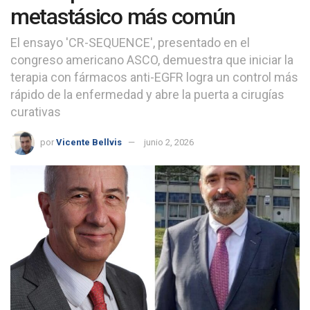
metastásico más común
El ensayo 'CR-SEQUENCE', presentado en el
congreso americano ASCO, demuestra que iniciar la
terapia con fármacos anti-EGFR logra un control más
rápido de la enfermedad y abre la puerta a cirugías
curativas
por
Vicente Bellvis
junio 2, 2026