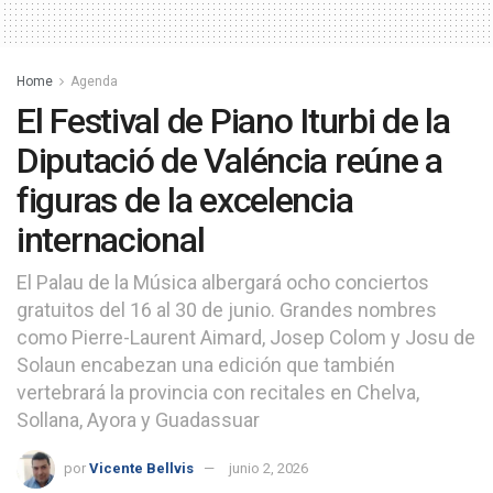
Home
Agenda
El Festival de Piano Iturbi de la
Diputació de Valéncia reúne a
figuras de la excelencia
internacional
El Palau de la Música albergará ocho conciertos
gratuitos del 16 al 30 de junio. Grandes nombres
como Pierre-Laurent Aimard, Josep Colom y Josu de
Solaun encabezan una edición que también
vertebrará la provincia con recitales en Chelva,
Sollana, Ayora y Guadassuar
por
Vicente Bellvis
junio 2, 2026