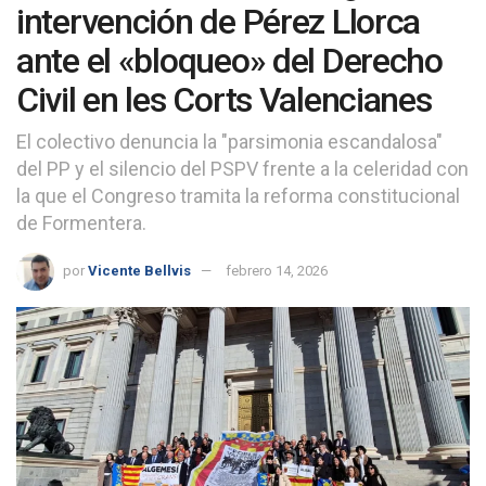
intervención de Pérez Llorca
ante el «bloqueo» del Derecho
Civil en les Corts Valencianes
El colectivo denuncia la "parsimonia escandalosa"
del PP y el silencio del PSPV frente a la celeridad con
la que el Congreso tramita la reforma constitucional
de Formentera.
por
Vicente Bellvis
febrero 14, 2026