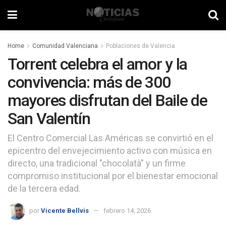
Home
Comunidad Valenciana
Poblaciones de Valencia
Torrent celebra el amor y la
convivencia: más de 300
mayores disfrutan del Baile de
San Valentín
El Centro Comercial Las Américas se convirtió en el
epicentro del envejecimiento activo con música en
directo, una tradicional "chocolatà" y un firme
compromiso institucional por el bienestar emocional
de la tercera edad.
por
Vicente Bellvis
febrero 14, 2026