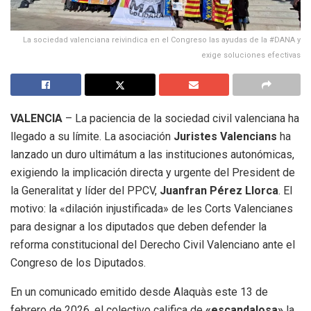
La sociedad valenciana reivindica en el Congreso las ayudas de la #DANA y
exige soluciones efectivas
VALENCIA
– La paciencia de la sociedad civil valenciana ha
llegado a su límite. La asociación
Juristes Valencians
ha
lanzado un duro ultimátum a las instituciones autonómicas,
exigiendo la implicación directa y urgente del President de
la Generalitat y líder del PPCV,
Juanfran Pérez Llorca
. El
motivo: la «dilación injustificada» de les Corts Valencianes
para designar a los diputados que deben defender la
reforma constitucional del Derecho Civil Valenciano ante el
Congreso de los Diputados.
En un comunicado emitido desde Alaquàs este 13 de
febrero de 2026, el colectivo califica de
«escandalosa»
la