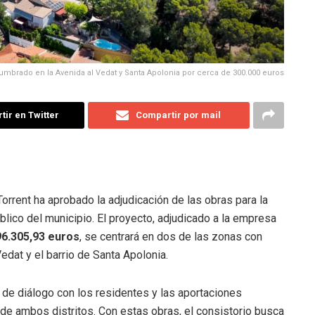
lumbrado en la Avenida al Vedat y Santa Apolonia por cerca de 300.000 euros
ir en Twitter
Compartir por mail
rrent ha aprobado la adjudicación de las obras para la
blico del municipio
.
El proyecto, adjudicado a la empresa
96.305,93 euros
, se centrará en dos de las zonas con
dat y el barrio de Santa Apolonia
.
 de diálogo con los residentes y las aportaciones
 de ambos distritos
.
Con estas obras, el consistorio busca