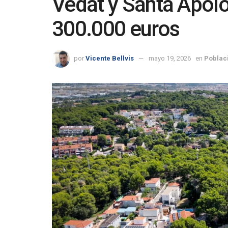
Vedat y Santa Apolo
300.000 euros
por
Vicente Bellvis
mayo 19, 2026
en
Poblac