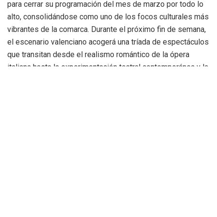
para cerrar su programación del mes de marzo por todo lo
alto, consolidándose como uno de los focos culturales más
vibrantes de la comarca
.
Durante el próximo fin de semana,
el escenario valenciano acogerá una tríada de espectáculos
que transitan desde el realismo romántico de la ópera
italiana hasta la experimentación teatral contemporánea y la
delicadeza de la música de cámara del siglo XVIII
.
Puccini y la bohemia parisina inauguran el
fin de semana
La programación arrancará el
viernes 27 de marzo a las
20:00 h
con uno de los títulos más queridos y
representados de la historia de la música:
La Bohème
, de
Giacomo Puccini
.
La producción corre a cargo de la
compañía
Ópera 2001
, un nombre que ya es habitual en
este escenario y cuya trayectoria es sinónimo de rigor