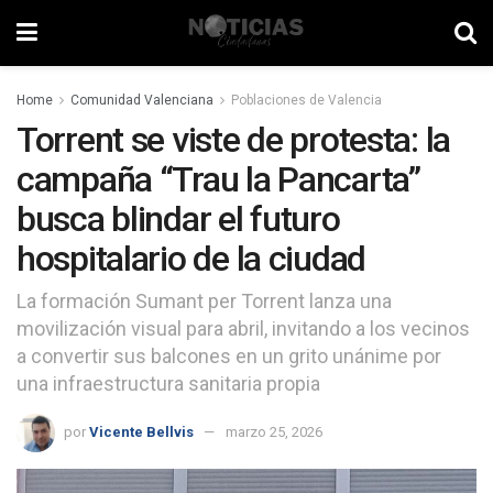
Home
Comunidad Valenciana
Poblaciones de Valencia
Torrent se viste de protesta: la
campaña “Trau la Pancarta”
busca blindar el futuro
hospitalario de la ciudad
La formación Sumant per Torrent lanza una
movilización visual para abril, invitando a los vecinos
a convertir sus balcones en un grito unánime por
una infraestructura sanitaria propia
por
Vicente Bellvis
marzo 25, 2026