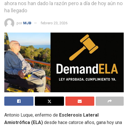
ahora nos han dado la razón pero a día de hoy aún no
ha llegado
por
MJB
febrero 23, 2026
Antonio Luque, enfermo de
Esclerosis Lateral
Amiotrófica (ELA)
desde hace catorce años, gana hoy una