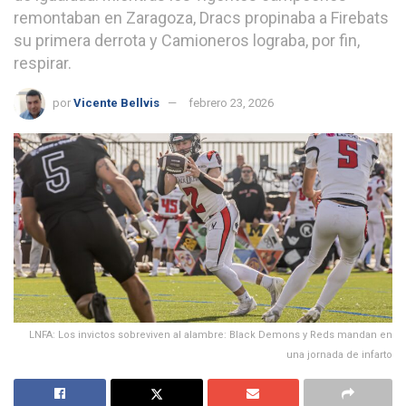
remontaban en Zaragoza, Dracs propinaba a Firebats
su primera derrota y Camioneros lograba, por fin,
respirar.
por
Vicente Bellvis
febrero 23, 2026
LNFA: Los invictos sobreviven al alambre: Black Demons y Reds mandan en
una jornada de infarto