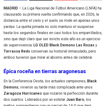
MADRID
– La Liga Nacional de Fútbol Americano (LNFA) ha
clausurado su primera vuelta confirmando que, en 2026, la
distancia entre el cielo y el suelo se mide en apenas unos
yardas. La quinta jornada no solo mantuvo el suspense
hasta los segundos finales en casi todos los emparrillados,
sino que dejó claro que ser invicto este año es un ejercicio
de supervivencia.
LG OLED Black Demons Las Rozas
y
Terrassa Reds
conservan su historial inmaculado, pero
ambos tuvieron que mirar al abismo antes de celebrar.
Épica roceña en tierras aragonesas
En la Conferencia Oeste, los actuales campeones,
Black
Demons
, vivieron su tarde más complicada ante unos
Zaragoza Hurricanes
que rozaron la perfección durante
dos cuartos. Liderados por un estelar
Juan Baro
, los
maños sorprendieron con un parcial de 14-0 que dejó