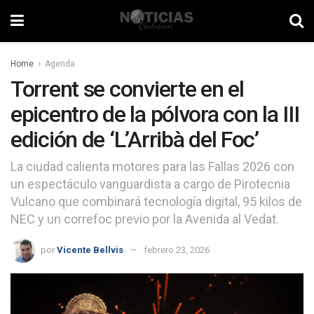
Home
Agenda
Torrent se convierte en el
epicentro de la pólvora con la III
edición de ‘L’Arribà del Foc’
La ciudad calienta motores para las Fallas 2026 con
un espectáculo vanguardista a cargo de Pirotecnia
Vulcano que combinará tecnología digital, 95 kilos de
NEC y un correfoc previo por la Avenida al Vedat.
por
Vicente Bellvis
febrero 23, 2026