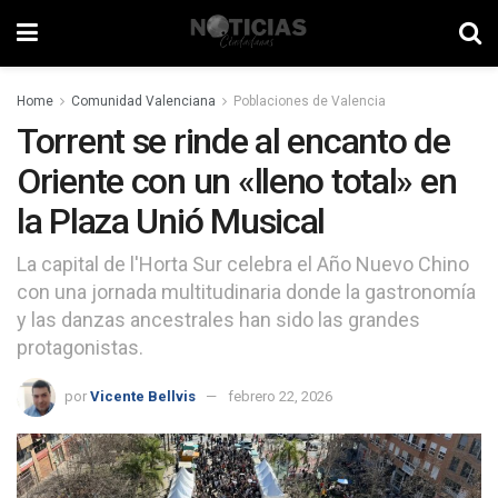
Home
Comunidad Valenciana
Poblaciones de Valencia
Torrent se rinde al encanto de
Oriente con un «lleno total» en
la Plaza Unió Musical
La capital de l'Horta Sur celebra el Año Nuevo Chino
con una jornada multitudinaria donde la gastronomía
y las danzas ancestrales han sido las grandes
protagonistas.
por
Vicente Bellvis
febrero 22, 2026