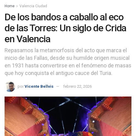
Home
Valencia Ciudad
De los bandos a caballo al eco
de las Torres: Un siglo de Crida
en Valencia
Repasamos la metamorfosis del acto que marca el
inicio de las Fallas, desde su humilde origen musical
en 1931 hasta convertirse en el fenómeno de masas
que hoy conquista el antiguo cauce del Turia.
por
Vicente Bellvis
febrero 22, 2026