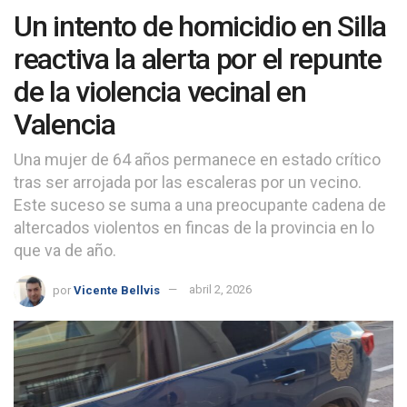
Un intento de homicidio en Silla
reactiva la alerta por el repunte
de la violencia vecinal en
Valencia
Una mujer de 64 años permanece en estado crítico
tras ser arrojada por las escaleras por un vecino.
Este suceso se suma a una preocupante cadena de
altercados violentos en fincas de la provincia en lo
que va de año.
por
Vicente Bellvis
abril 2, 2026