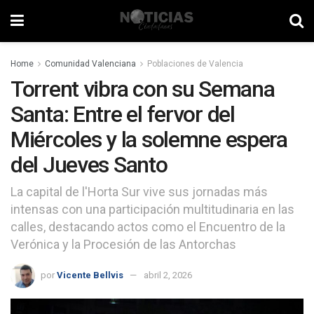
Home
Comunidad Valenciana
Poblaciones de Valencia
Torrent vibra con su Semana
Santa: Entre el fervor del
Miércoles y la solemne espera
del Jueves Santo
La capital de l'Horta Sur vive sus jornadas más
intensas con una participación multitudinaria en las
calles, destacando actos como el Encuentro de la
Verónica y la Procesión de las Antorchas
por
Vicente Bellvis
abril 2, 2026