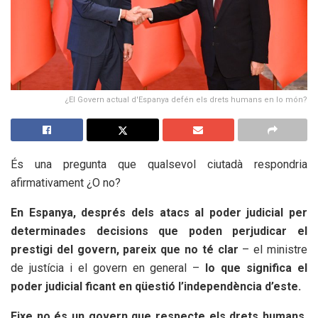
¿El Govern actual d'Espanya defén els drets humans en lo món?
És una pregunta que qualsevol ciutadà respondria
afirmativament ¿O no?
En Espanya, després dels atacs al poder judicial per
determinades decisions que poden perjudicar el
prestigi del govern, pareix que no té clar
– el ministre
de justícia i el govern en general –
lo que significa el
poder judicial ficant en qüestió l’independència d’este.
Eixe no és un govern que respecte els drets humans.