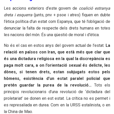
Les accions exteriors d’este govern de
coalició
estranya
dreta i esquerra
(junts, pnv + psoe i atres) fiquen en dubte
l’ètica política d’un estat com Espanya, que té l’obligació de
denunciar la falta de respecte dels drets humans en totes
les nacions del món. És una qüestió de moral i d’ètica.
No és el cas en estos anys del govern actual de l’estat.
La
relació en països con Iran, que està més que clar que
és una dictadura religiosa en la qual la discrepància es
paga molt cara, a on l’orientació sexual és delicte, les
dònes, si tenen drets, estan subjugats estos pels
hòmens, existència d’un estat paralel policial que
pretén guardar la purea de la revolució…
Tots els
principis revolucionaris d’una revolució de ‘dictadura del
proletariat’ se donen en est estat. La crítica no es permet i
es represaliada en durea. Com en la URSS estalinista, o en
la China de Mao.