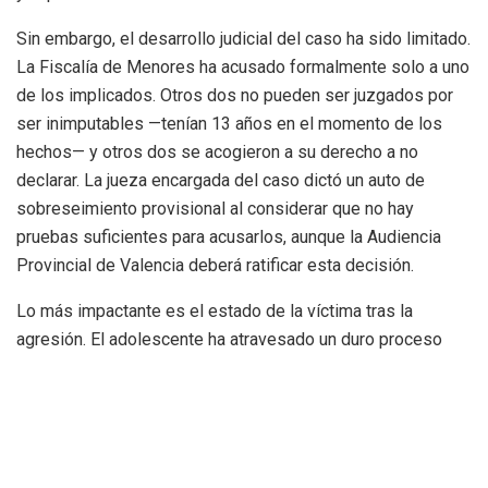
Sin embargo, el desarrollo judicial del caso ha sido limitado.
La Fiscalía de Menores ha acusado formalmente solo a uno
de los implicados. Otros dos no pueden ser juzgados por
ser inimputables —tenían 13 años en el momento de los
hechos— y otros dos se acogieron a su derecho a no
declarar. La jueza encargada del caso dictó un auto de
sobreseimiento provisional al considerar que no hay
pruebas suficientes para acusarlos, aunque la Audiencia
Provincial de Valencia deberá ratificar esta decisión.
Lo más impactante es el estado de la víctima tras la
agresión. El adolescente ha atravesado un duro proceso
psicológico, con ingresos hospitalarios durante un total de
35 días, episodios de estado catatónico, estrés
postraumático crónico y amnesia disociativa, según los
informes psiquiátricos que maneja la familia. El menor
también fue víctima de acoso y amenazas tras el incidente,