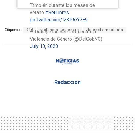
También durante los meses de
verano.
#SerLibres
pic.twitter.com/lzKP6Yr7E9
Etiquetas:
016
violencia de género
violencia machista
— Delegación del Gob. contra la
Violencia de Género (@DelGobVG)
July 13, 2023
Redaccion