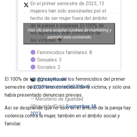
En el primer semestre de 2023, 13
mujeres han sido asesinadas por el
hecho de ser mujer fuera del ámbito
de la pareja o expareja. El 100% de
Haz clic para aceptar cookies de marketing y
los agresores eran conocidos de
permitir este contenido
las víctimas
Feminicidios familiares: 8
Sexuales: 3
Sociales: 2
El 100% de los agresores de los feminicidios del primer
@VickyRosell
pic.twitter.com/xrDl07BGw9
semestre de 2023 eran conocidos de la víctima
, y sólo una
había presentado denuncias previas.
— Ministerio de Igualdad
(@IgualdadGob)
September 18,
Así se desprende que no sólo en el ámbito de la pareja hay
2023
violencia contra la mujer, también en el ámbito social y
familiar.