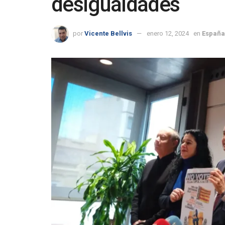
desigualdades
por
Vicente Bellvis
enero 12, 2024
en
España