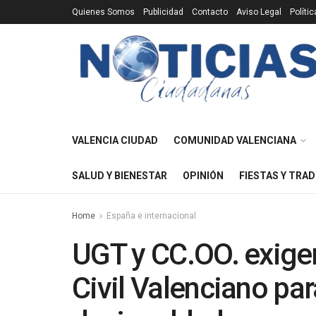
Quienes Somos
Publicidad
Contacto
Aviso Legal
Políti
VALENCIA CIUDAD
COMUNIDAD VALENCIANA
SALUD Y BIENESTAR
OPINIÓN
FIESTAS Y TRAD
Home
España e internacional
UGT y CC.OO. exigen
Civil Valenciano par