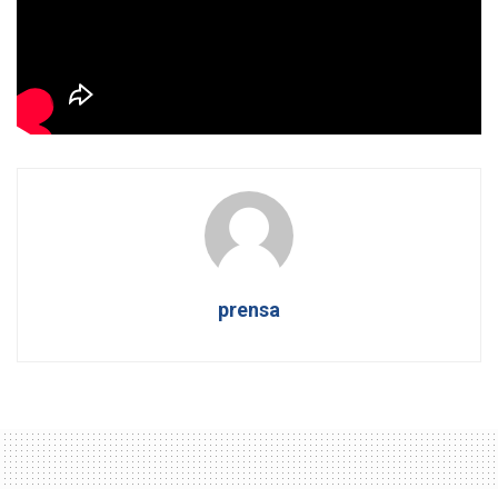
¿Qué será lo siguiente? ¿Detectores de violencia
hechos con Arduino? ¿Casas de acogida gestionadas
por Amazon Prime? ¿Pepito Grillo como asesor de
prevención?
prensa