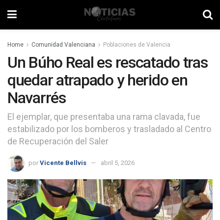
Home
Comunidad Valenciana
Poblaciones de Valencia
Un Búho Real es rescatado tras
quedar atrapado y herido en
Navarrés
El ejemplar, que presentaba una rama clavada, fue
estabilizado por los bomberos y trasladado al Centro
de Recuperación del Saler
por
Vicente Bellvis
abril 5, 2026