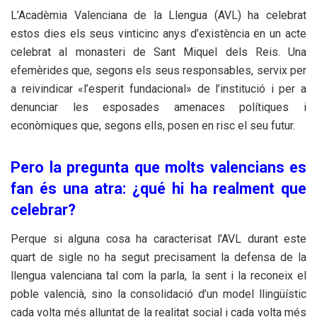
L’Acadèmia Valenciana de la Llengua (AVL) ha celebrat
estos dies els seus vinticinc anys d’existència en un acte
celebrat al monasteri de Sant Miquel dels Reis. Una
efemèrides que, segons els seus responsables, servix per
a reivindicar «l’esperit fundacional» de l’institució i per a
denunciar les esposades amenaces polítiques i
econòmiques que, segons ells, posen en risc el seu futur.
Pero la pregunta que molts valencians es
fan és una atra: ¿qué hi ha realment que
celebrar?
Perque si alguna cosa ha caracterisat l’AVL durant este
quart de sigle no ha segut precisament la defensa de la
llengua valenciana tal com la parla, la sent i la reconeix el
poble valencià, sino la consolidació d’un model llingüístic
cada volta més alluntat de la realitat social i cada volta més