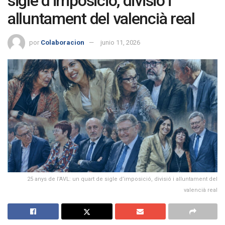
sigle d’imposició, divisió i
alluntament del valencià real
por
Colaboracion
junio 11, 2026
25 anys de l’AVL: un quart de sigle d’imposició, divisió i alluntament del
valencià real