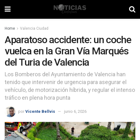
Home
Valencia Ciudad
Aparatoso accidente: un coche
vuelca en la Gran Vía Marqués
del Turia de Valencia
Los Bomberos del Ayuntamiento de Valencia han
tenido que intervenir de urgencia para asegurar el
vehículo, de motorización híbrida, y regular el intenso
tráfico en plena hora punta
por
Vicente Bellvis
junio 6, 2026