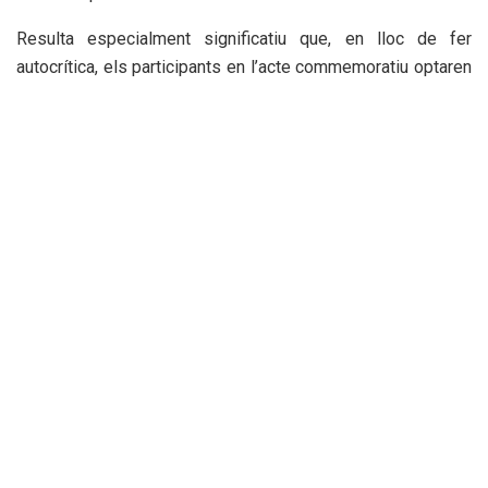
Resulta especialment significatiu que, en lloc de fer
autocrítica, els participants en l’acte commemoratiu optaren
per presentar-se com a víctimes permanents. Segons el
relat oficial, tots els problemes de l’AVL procedixen de fòra:
dels governs, dels presuposts, de determinats partits
polítics o dels sectors crítics en la seua actuació.
Pero potser haurien de preguntar-se si
una part important del problema no està
dins de la pròpia institució.
¿Per qué hi ha tants valencians que no se senten
representats per l’AVL?
¿Per qué l’us social del valencià no ha experimentat el
creiximent que prometien els seus impulsors?